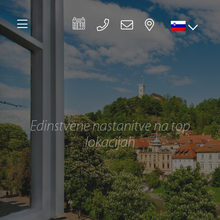
Edinstvene nastanitve na top
lokacijah