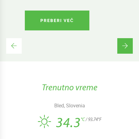
PREBERI VEČ
Trenutno vreme
Bled, Slovenia
34.3
°C
/ 93.74°F