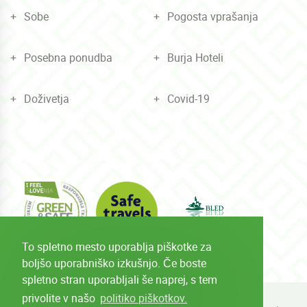
Sobe
Pogosta vprašanja
Posebna ponudba
Burja Hoteli
Doživetja
Covid-19
To spletno mesto uporablja piškotke za
boljšo uporabniško izkušnjo. Če boste
spletno stran uporabljali še naprej, s tem
privolite v našo
politiko piškotkov.