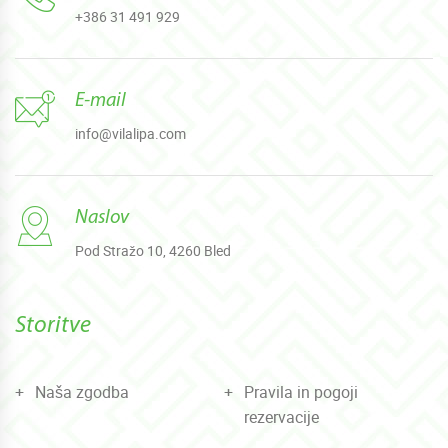
+386 31 491 929
E-mail
info@vilalipa.com
Naslov
Pod Stražo 10, 4260 Bled
Storitve
Naša zgodba
Pravila in pogoji
rezervacije