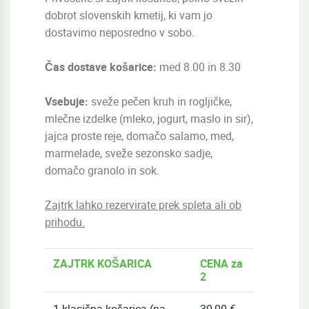
dobrot slovenskih kmetij, ki vam jo
dostavimo neposredno v sobo.
Čas dostave košarice:
med 8.00 in 8.30
Vsebuje:
sveže pečen kruh in rogljičke,
mlečne izdelke (mleko, jogurt, maslo in sir),
jajca proste reje, domačo salamo, med,
marmelade, sveže sezonsko sadje,
domačo granolo in sok.
Zajtrk lahko rezervirate prek spleta ali ob
prihodu.
ZAJTRK KOŠARICA
CENA za
2