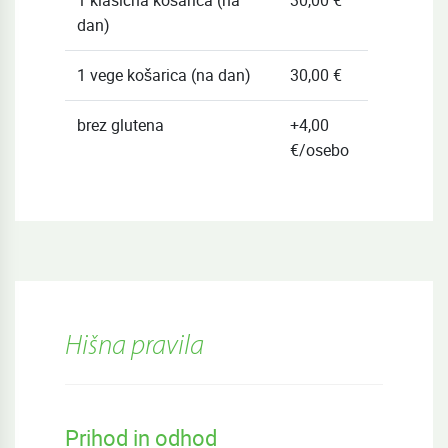
1 klasična košarica (na
30,00 €
dan)
1 vege košarica (na dan)
30,00 €
brez glutena
+4,00
€/osebo
Hišna pravila
Prihod in odhod