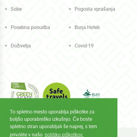
Sobe
Pogosta vprašanja
Posebna ponudba
Burja Hoteli
Doživetja
Covid-19
To spletno mesto uporablja piškotke za
boljšo uporabniško izkušnjo. Če boste
spletno stran uporabljali še naprej, s tem
privolite v našo
politiko piškotkov.