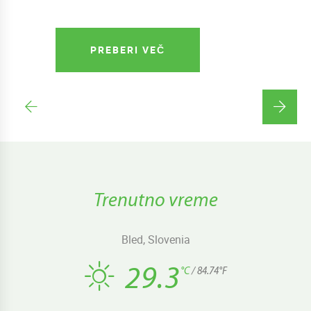
PREBERI VEČ
Trenutno vreme
Bled, Slovenia
29.3
°C
/ 84.74°F